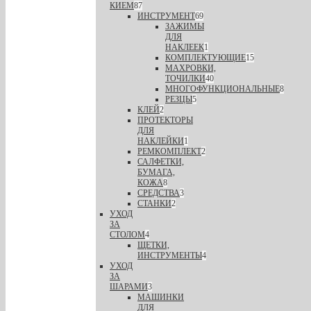
КИЕМ
87
ИНСТРУМЕНТ
69
ЗАЖИМЫ
ДЛЯ
НАКЛЕЕК
1
КОМПЛЕКТУЮЩИЕ
15
МАХРОВКИ,
ТОЧИЛКИ
40
МНОГОФУНКЦИОНАЛЬНЫЕ
8
РЕЗЦЫ
5
КЛЕЙ
2
ПРОТЕКТОРЫ
ДЛЯ
НАКЛЕЙКИ
1
РЕМКОМПЛЕКТ
2
САЛФЕТКИ,
БУМАГА,
КОЖА
8
СРЕДСТВА
3
СТАНКИ
2
УХОД
ЗА
СТОЛОМ
4
ЩЕТКИ,
ИНСТРУМЕНТЫ
4
УХОД
ЗА
ШАРАМИ
3
МАШИНКИ
ДЛЯ