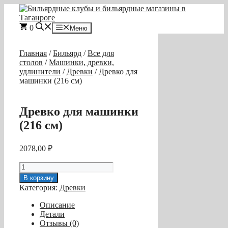
Перейти
к
содержимому
0
Меню
Главная
/
Бильярд
/
Все для
столов
/
Машинки, древки,
удлинители
/
Древки
/ Древко для
машинки (216 см)
Древко для машинки
(216 см)
2078,00
₽
Количество
товара
В корзину
Древко
Категория:
Древки
для
машинки
Описание
(216
Детали
см)
Отзывы (0)