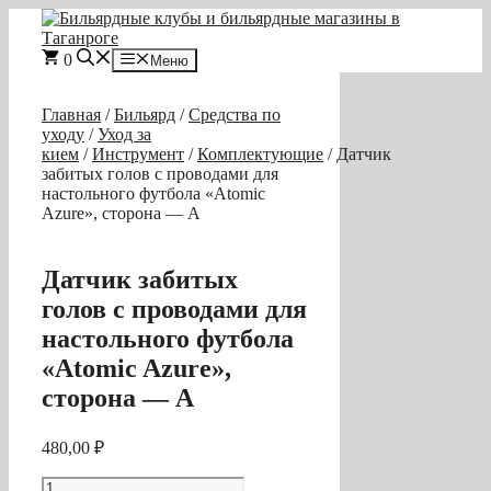
Перейти
к
содержимому
0
Меню
Главная
/
Бильярд
/
Средства по
уходу
/
Уход за
кием
/
Инструмент
/
Комплектующие
/ Датчик
забитых голов с проводами для
настольного футбола «Atomic
Azure», сторона — A
Датчик забитых
голов с проводами для
настольного футбола
«Atomic Azure»,
сторона — A
480,00
₽
Количество