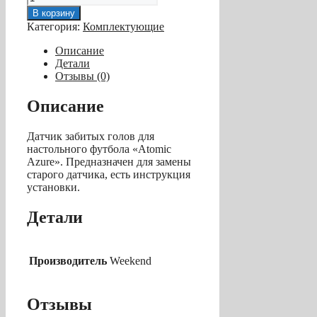
товара
В корзину
Датчик
Категория:
Комплектующие
забитых
голов
Описание
с
Детали
проводами
Отзывы (0)
для
настольного
Описание
футбола
«Atomic
Датчик забитых голов для
Azure»,
настольного футбола «Atomic
сторона
Azure». Предназначен для замены
-
старого датчика, есть инструкция
A
установки.
Детали
Производитель
Weekend
Отзывы