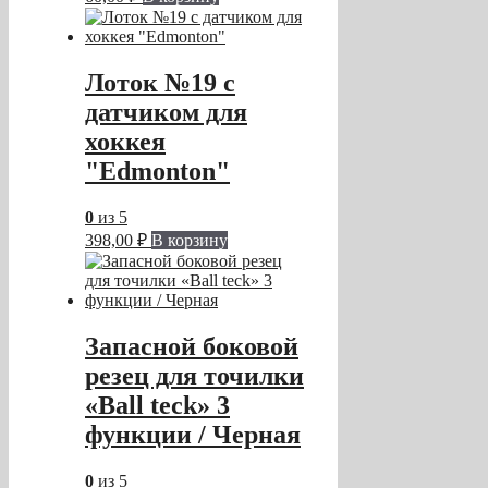
Лоток №19 с
датчиком для
хоккея
"Edmonton"
0
из 5
398,00
₽
В корзину
Запасной боковой
резец для точилки
«Ball teck» 3
функции / Черная
0
из 5