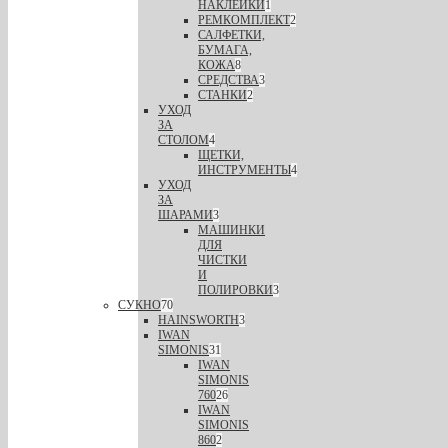
НАКЛЕЙКИ
1
РЕМКОМПЛЕКТ
2
САЛФЕТКИ,
БУМАГА,
КОЖА
8
СРЕДСТВА
3
СТАНКИ
2
УХОД
ЗА
СТОЛОМ
4
ЩЕТКИ,
ИНСТРУМЕНТЫ
4
УХОД
ЗА
ШАРАМИ
3
МАШИНКИ
ДЛЯ
ЧИСТКИ
И
ПОЛИРОВКИ
3
СУКНО
70
HAINSWORTH
3
IWAN
SIMONIS
31
IWAN
SIMONIS
760
26
IWAN
SIMONIS
860
2