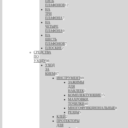
ПЯТЬ
ПЛАФОНОВ
12
НА
ТРИ
ПЛАФОНА
7
НА
ЧЕТЫРЕ
ПЛАФОНА
9
НА
ШЕСТЬ
ПЛАФОНОВ
7
ПЛОСКИЕ
2
СРЕДСТВА
ПО
УХОДУ
98
УХОД
ЗА
КИЕМ
87
ИНСТРУМЕНТ
69
ЗАЖИМЫ
ДЛЯ
НАКЛЕЕК
1
КОМПЛЕКТУЮЩИЕ
15
МАХРОВКИ,
ТОЧИЛКИ
40
МНОГОФУНКЦИОНАЛЬНЫЕ
8
РЕЗЦЫ
5
КЛЕЙ
2
ПРОТЕКТОРЫ
ДЛЯ