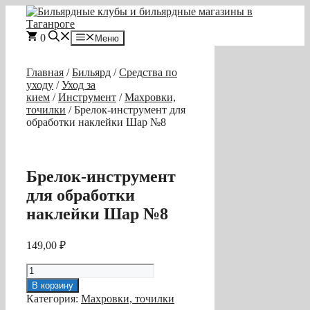
Перейти
к
содержимому
0
Меню
Главная
/
Бильярд
/
Средства по
уходу
/
Уход за
кием
/
Инструмент
/
Махровки,
точилки
/ Брелок-инструмент для
обработки наклейки Шар №8
Брелок-инструмент
для обработки
наклейки Шар №8
149,00
₽
Количество
товара
В корзину
Брелок-
Категория:
Махровки, точилки
инструмент