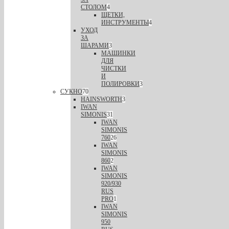
СТОЛОМ
4
ЩЕТКИ,
ИНСТРУМЕНТЫ
4
УХОД
ЗА
ШАРАМИ
3
МАШИНКИ
ДЛЯ
ЧИСТКИ
И
ПОЛИРОВКИ
3
СУКНО
70
HAINSWORTH
3
IWAN
SIMONIS
31
IWAN
SIMONIS
760
26
IWAN
SIMONIS
860
2
IWAN
SIMONIS
920/930
RUS
PRO
1
IWAN
SIMONIS
950