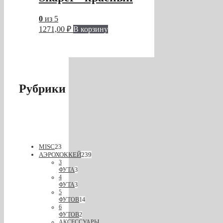
0
из 5
1271,00
₽
В корзину
Рубрики
MISC
23
АЭРОХОККЕЙ
239
3
ФУТА
3
4
ФУТА
3
5
ФУТОВ
14
6
ФУТОВ
2
АКСЕССУАРЫ