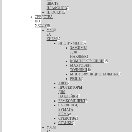
ШЕСТЬ
ПЛАФОНОВ
7
ПЛОСКИЕ
2
СРЕДСТВА
ПО
УХОДУ
98
УХОД
ЗА
КИЕМ
87
ИНСТРУМЕНТ
69
ЗАЖИМЫ
ДЛЯ
НАКЛЕЕК
1
КОМПЛЕКТУЮЩИЕ
15
МАХРОВКИ,
ТОЧИЛКИ
40
МНОГОФУНКЦИОНАЛЬНЫЕ
8
РЕЗЦЫ
5
КЛЕЙ
2
ПРОТЕКТОРЫ
ДЛЯ
НАКЛЕЙКИ
1
РЕМКОМПЛЕКТ
2
САЛФЕТКИ,
БУМАГА,
КОЖА
8
СРЕДСТВА
3
СТАНКИ
2
УХОД
ЗА