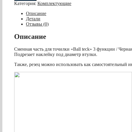
Боковой
Категория:
Комплектующие
резец
для
Описание
снукера
Детали
для
Отзывы (0)
точилки
«Ball
Описание
teck»
3
Сменная часть для точилки «Ball teck» 3 функции / Черная
функции
Подрезает наклейку под диаметр втулки.
Также, резец можно использовать как самостоятельный 