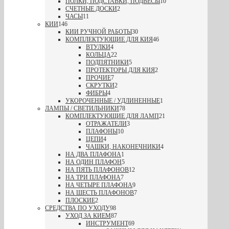
ПОЛКИ, ПОДСТАВКИ, ПОДВЕСЫ
10
СЧЕТНЫЕ ДОСКИ
2
ЧАСЫ
11
КИИ
146
КИИ РУЧНОЙ РАБОТЫ
30
КОМПЛЕКТУЮЩИЕ ДЛЯ КИЯ
46
ВТУЛКИ
4
КОЛЬЦА
22
ПОДПЯТНИКИ
5
ПРОТЕКТОРЫ ДЛЯ КИЯ
2
ПРОЧИЕ
7
СКРУТКИ
2
ФИБРЫ
4
УКОРОЧЕННЫЕ / УДЛИНЕННЫЕ
1
ЛАМПЫ / СВЕТИЛЬНИКИ
78
КОМПЛЕКТУЮЩИЕ ДЛЯ ЛАМП
21
ОТРАЖАТЕЛИ
3
ПЛАФОНЫ
10
ЦЕПИ
4
ЧАШКИ, НАКОНЕЧНИКИ
4
НА ДВА ПЛАФОНА
1
НА ОДИН ПЛАФОН
5
НА ПЯТЬ ПЛАФОНОВ
12
НА ТРИ ПЛАФОНА
7
НА ЧЕТЫРЕ ПЛАФОНА
9
НА ШЕСТЬ ПЛАФОНОВ
7
ПЛОСКИЕ
2
СРЕДСТВА ПО УХОДУ
98
УХОД ЗА КИЕМ
87
ИНСТРУМЕНТ
69