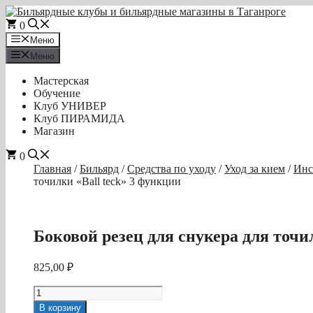
Перейти
к
0
содержимому
Меню
Меню
Мастерская
Обучение
Клуб УНИВЕР
Клуб ПИРАМИДА
Магазин
0
Главная
/
Бильярд
/
Средства по уходу
/
Уход за кием
/
Инс
точилки «Ball teck» 3 функции
Боковой резец для снукера для точи
825,00
₽
Количество
товара
В корзину