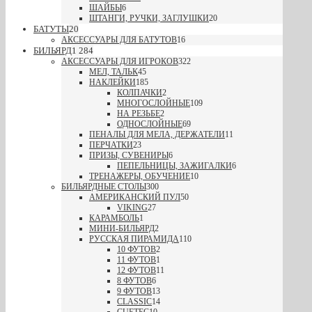
ШАЙБЫ
6
ШТАНГИ, РУЧКИ, ЗАГЛУШКИ
20
БАТУТЫ
20
АКСЕССУАРЫ ДЛЯ БАТУТОВ
16
БИЛЬЯРД
1 284
АКСЕССУАРЫ ДЛЯ ИГРОКОВ
322
МЕЛ, ТАЛЬК
45
НАКЛЕЙКИ
185
КОЛПАЧКИ
2
МНОГОСЛОЙНЫЕ
109
НА РЕЗЬБЕ
2
ОДНОСЛОЙНЫЕ
69
ПЕНАЛЫ ДЛЯ МЕЛА, ДЕРЖАТЕЛИ
11
ПЕРЧАТКИ
23
ПРИЗЫ, СУВЕНИРЫ
6
ПЕПЕЛЬНИЦЫ, ЗАЖИГАЛКИ
6
ТРЕНАЖЕРЫ, ОБУЧЕНИЕ
10
БИЛЬЯРДНЫЕ СТОЛЫ
300
АМЕРИКАНСКИЙ ПУЛ
50
VIKING
27
КАРАМБОЛЬ
1
МИНИ-БИЛЬЯРД
2
РУССКАЯ ПИРАМИДА
110
10 ФУТОВ
2
11 ФУТОВ
1
12 ФУТОВ
11
8 ФУТОВ
6
9 ФУТОВ
13
CLASSIC
14
CUETEC
10