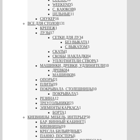
WEEKEND
5
С. КАЮКОВ
9
ЦЕЛЬНЫЕ
11
СНУКЕР
16
ВСЕ ДЛЯ СТОЛОВ
131
КРЕПЕЖ
1
ЛУЗЫ
17
СЕТКИ ДЛЯ ЛУЗ
4
БЕЗ ВЫКАТА
1
С ВЫКАТОМ
3
СКАТЫ
1
СКОБЫ, НАКЛАДКИ
4
УПЛОТНИТЕЛИ СТВОРА
3
МАШИНКИ, ДРЕВКИ, УДЛИНИТЕЛИ
10
ДРЕВКИ
4
МАШИНКИ
6
ОПОРЫ
21
ПЛИТЫ
19
ПОКРЫВАЛА, СТОЛЕШНИЦЫ
10
ПОКРЫВАЛА
5
РЕЗИНА
12
ТРЕУГОЛЬНИКИ
23
ЭЛЕМЕНТЫ КАРКАСА
1
БОРТА
1
КИЕВНИЦЫ, МЕБЕЛЬ, ИНТЕРЬЕР
50
БАР, ВИННЫЙ КАБИНЕТ
1
КИЕВНИЦЫ
19
КРЕСЛА БИЛЬЯРДНЫЕ
5
ПАННО, ПОСТЕРЫ
1