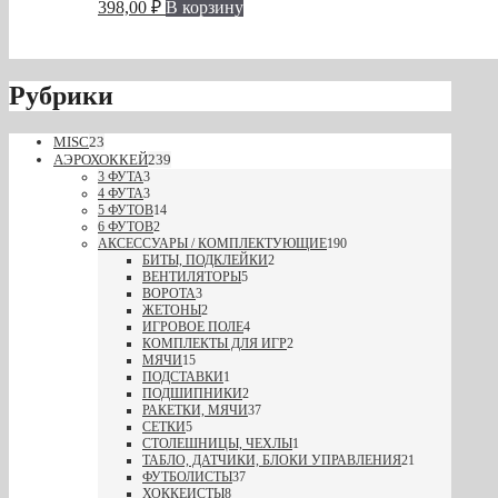
398,00
₽
В корзину
Рубрики
MISC
23
АЭРОХОККЕЙ
239
3 ФУТА
3
4 ФУТА
3
5 ФУТОВ
14
6 ФУТОВ
2
АКСЕССУАРЫ / КОМПЛЕКТУЮЩИЕ
190
БИТЫ, ПОДКЛЕЙКИ
2
ВЕНТИЛЯТОРЫ
5
ВОРОТА
3
ЖЕТОНЫ
2
ИГРОВОЕ ПОЛЕ
4
КОМПЛЕКТЫ ДЛЯ ИГР
2
МЯЧИ
15
ПОДСТАВКИ
1
ПОДШИПНИКИ
2
РАКЕТКИ, МЯЧИ
37
СЕТКИ
5
СТОЛЕШНИЦЫ, ЧЕХЛЫ
1
ТАБЛО, ДАТЧИКИ, БЛОКИ УПРАВЛЕНИЯ
21
ФУТБОЛИСТЫ
37
ХОККЕИСТЫ
8