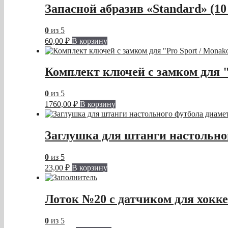
Запасной абразив «Standard» (10
0
из 5
60,00
₽
В корзину
Комплект ключей с замком для "
0
из 5
1760,00
₽
В корзину
Заглушка для штанги настольног
0
из 5
23,00
₽
В корзину
Лоток №20 с датчиком для хокк
0
из 5