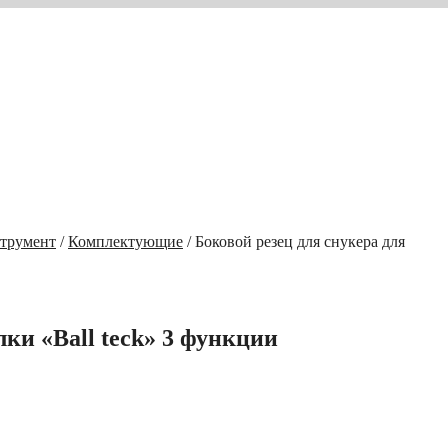
трумент
/
Комплектующие
/ Боковой резец для снукера для
лки «Ball teck» 3 функции