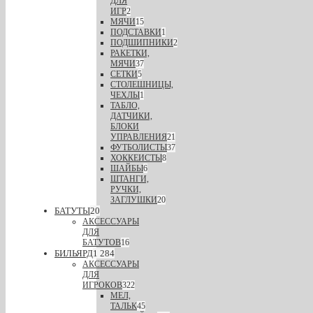
ДЛЯ
ИГР
2
МЯЧИ
15
ПОДСТАВКИ
1
ПОДШИПНИКИ
2
РАКЕТКИ,
МЯЧИ
37
СЕТКИ
5
СТОЛЕШНИЦЫ,
ЧЕХЛЫ
1
ТАБЛО,
ДАТЧИКИ,
БЛОКИ
УПРАВЛЕНИЯ
21
ФУТБОЛИСТЫ
37
ХОККЕИСТЫ
8
ШАЙБЫ
6
ШТАНГИ,
РУЧКИ,
ЗАГЛУШКИ
20
БАТУТЫ
20
АКСЕССУАРЫ
ДЛЯ
БАТУТОВ
16
БИЛЬЯРД
1 284
АКСЕССУАРЫ
ДЛЯ
ИГРОКОВ
322
МЕЛ,
ТАЛЬК
45