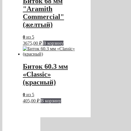
Биток 68 мм
"Aramith
Commercial"
(желтый)
0
из 5
3675,00
₽
В корзину
Биток 60.3 мм
«Classic»
(красный)
0
из 5
405,00
₽
В корзину