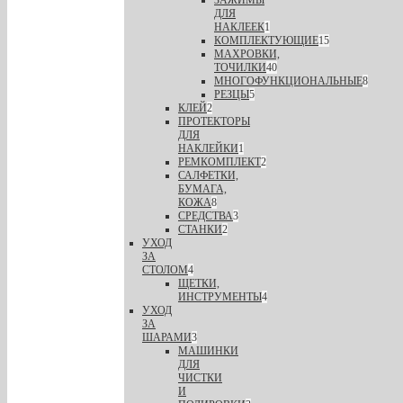
ЗАЖИМЫ
ДЛЯ
НАКЛЕЕК
1
КОМПЛЕКТУЮЩИЕ
15
МАХРОВКИ,
ТОЧИЛКИ
40
МНОГОФУНКЦИОНАЛЬНЫЕ
8
РЕЗЦЫ
5
КЛЕЙ
2
ПРОТЕКТОРЫ
ДЛЯ
НАКЛЕЙКИ
1
РЕМКОМПЛЕКТ
2
САЛФЕТКИ,
БУМАГА,
КОЖА
8
СРЕДСТВА
3
СТАНКИ
2
УХОД
ЗА
СТОЛОМ
4
ЩЕТКИ,
ИНСТРУМЕНТЫ
4
УХОД
ЗА
ШАРАМИ
3
МАШИНКИ
ДЛЯ
ЧИСТКИ
И