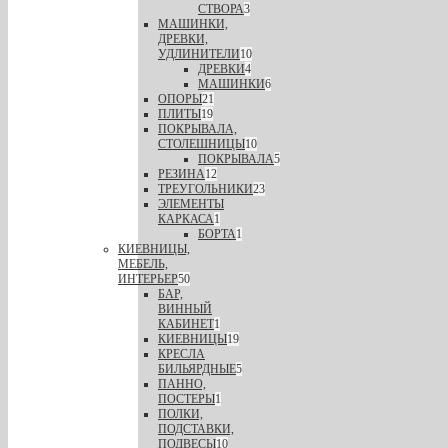
СТВОРА
3
МАШИНКИ,
ДРЕВКИ,
УДЛИНИТЕЛИ
10
ДРЕВКИ
4
МАШИНКИ
6
ОПОРЫ
21
ПЛИТЫ
19
ПОКРЫВАЛА,
СТОЛЕШНИЦЫ
10
ПОКРЫВАЛА
5
РЕЗИНА
12
ТРЕУГОЛЬНИКИ
23
ЭЛЕМЕНТЫ
КАРКАСА
1
БОРТА
1
КИЕВНИЦЫ,
МЕБЕЛЬ,
ИНТЕРЬЕР
50
БАР,
ВИННЫЙ
КАБИНЕТ
1
КИЕВНИЦЫ
19
КРЕСЛА
БИЛЬЯРДНЫЕ
5
ПАННО,
ПОСТЕРЫ
1
ПОЛКИ,
ПОДСТАВКИ,
ПОДВЕСЫ
10