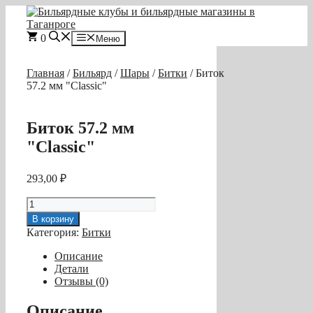
Перейти
к
содержимому
0
Меню
Главная
/
Бильярд
/
Шары
/
Битки
/ Биток
57.2 мм "Classic"
Биток 57.2 мм
"Classic"
293,00
₽
Количество
товара
В корзину
Биток
Категория:
Битки
57.2
мм
Описание
"Classic"
Детали
Отзывы (0)
Описание