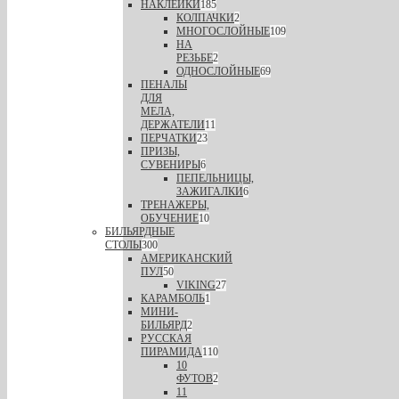
НАКЛЕЙКИ
185
КОЛПАЧКИ
2
МНОГОСЛОЙНЫЕ
109
НА
РЕЗЬБЕ
2
ОДНОСЛОЙНЫЕ
69
ПЕНАЛЫ
ДЛЯ
МЕЛА,
ДЕРЖАТЕЛИ
11
ПЕРЧАТКИ
23
ПРИЗЫ,
СУВЕНИРЫ
6
ПЕПЕЛЬНИЦЫ,
ЗАЖИГАЛКИ
6
ТРЕНАЖЕРЫ,
ОБУЧЕНИЕ
10
БИЛЬЯРДНЫЕ
СТОЛЫ
300
АМЕРИКАНСКИЙ
ПУЛ
50
VIKING
27
КАРАМБОЛЬ
1
МИНИ-
БИЛЬЯРД
2
РУССКАЯ
ПИРАМИДА
110
10
ФУТОВ
2
11