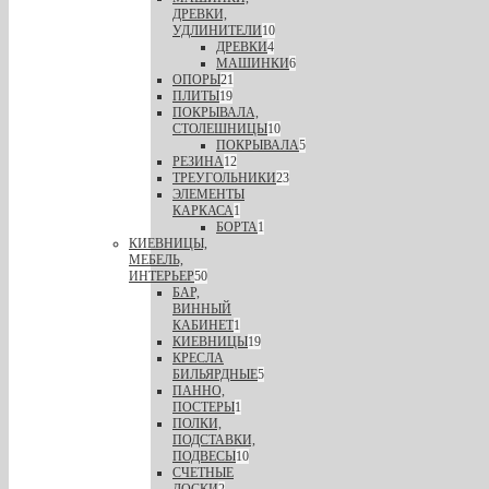
ДРЕВКИ,
УДЛИНИТЕЛИ
10
ДРЕВКИ
4
МАШИНКИ
6
ОПОРЫ
21
ПЛИТЫ
19
ПОКРЫВАЛА,
СТОЛЕШНИЦЫ
10
ПОКРЫВАЛА
5
РЕЗИНА
12
ТРЕУГОЛЬНИКИ
23
ЭЛЕМЕНТЫ
КАРКАСА
1
БОРТА
1
КИЕВНИЦЫ,
МЕБЕЛЬ,
ИНТЕРЬЕР
50
БАР,
ВИННЫЙ
КАБИНЕТ
1
КИЕВНИЦЫ
19
КРЕСЛА
БИЛЬЯРДНЫЕ
5
ПАННО,
ПОСТЕРЫ
1
ПОЛКИ,
ПОДСТАВКИ,
ПОДВЕСЫ
10
СЧЕТНЫЕ