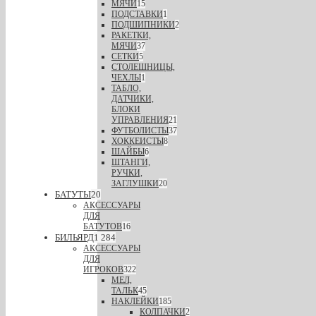
МЯЧИ
15
ПОДСТАВКИ
1
ПОДШИПНИКИ
2
РАКЕТКИ,
МЯЧИ
37
СЕТКИ
5
СТОЛЕШНИЦЫ,
ЧЕХЛЫ
1
ТАБЛО,
ДАТЧИКИ,
БЛОКИ
УПРАВЛЕНИЯ
21
ФУТБОЛИСТЫ
37
ХОККЕИСТЫ
8
ШАЙБЫ
6
ШТАНГИ,
РУЧКИ,
ЗАГЛУШКИ
20
БАТУТЫ
20
АКСЕССУАРЫ
ДЛЯ
БАТУТОВ
16
БИЛЬЯРД
1 284
АКСЕССУАРЫ
ДЛЯ
ИГРОКОВ
322
МЕЛ,
ТАЛЬК
45
НАКЛЕЙКИ
185
КОЛПАЧКИ
2