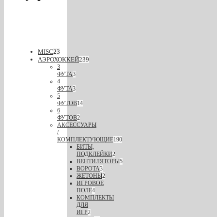
MISC
23
АЭРОХОККЕЙ
239
3
ФУТА
3
4
ФУТА
3
5
ФУТОВ
14
6
ФУТОВ
2
АКСЕССУАРЫ
/
КОМПЛЕКТУЮЩИЕ
190
БИТЫ,
ПОДКЛЕЙКИ
2
ВЕНТИЛЯТОРЫ
5
ВОРОТА
3
ЖЕТОНЫ
2
ИГРОВОЕ
ПОЛЕ
4
КОМПЛЕКТЫ
ДЛЯ
ИГР
2