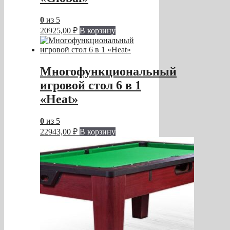
0
из 5
20925,00
₽
В корзину
Многофункциональный
игровой стол 6 в 1
«Heat»
0
из 5
22943,00
₽
В корзину