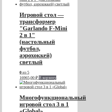
Игровой стол —
трансформер
"Garlando F-Mini
2 в 1"
(настольный
футбол,
аэрохоккей)
светлый
0
из 5
16965,00
₽
В корзину
Многофункциональный
игровой стол 3 в 1
«Global»