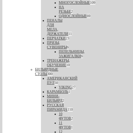
МНОГОСЛОЙНЫЕ
109
НА
РЕЗЬБЕ
2
ОДНОСЛОЙНЫЕ
69
ПЕНАЛЫ
ДЛЯ
МЕЛА,
ДЕРЖАТЕЛИ
11
ПЕРЧАТКИ
23
ПРИЗЫ,
СУВЕНИРЫ
6
ПЕПЕЛЬНИЦЫ,
ЗАЖИГАЛКИ
6
ТРЕНАЖЕРЫ,
ОБУЧЕНИЕ
10
БИЛЬЯРДНЫЕ
СТОЛЫ
300
АМЕРИКАНСКИЙ
ПУЛ
50
VIKING
27
КАРАМБОЛЬ
1
МИНИ-
БИЛЬЯРД
2
РУССКАЯ
ПИРАМИДА
110
10
ФУТОВ
2
11
ФУТОВ
1
12