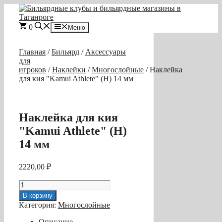
Перейти
к
содержимому
0
Меню
Главная
/
Бильярд
/
Аксессуары
для
игроков
/
Наклейки
/
Многослойные
/ Наклейка
для кия "Kamui Athlete" (H) 14 мм
Наклейка для кия
"Kamui Athlete" (H)
14 мм
2220,00
₽
Количество
товара
В корзину
Наклейка
Категория:
Многослойные
для
кия
Описание