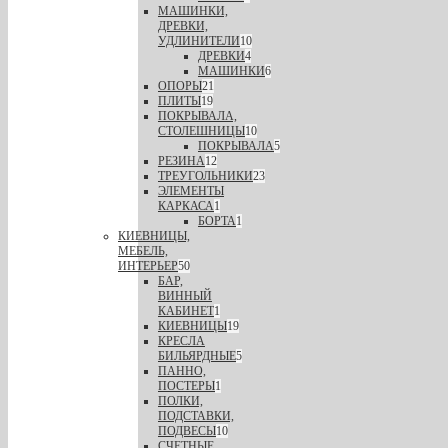
МАШИНКИ,
ДРЕВКИ,
УДЛИНИТЕЛИ
10
ДРЕВКИ
4
МАШИНКИ
6
ОПОРЫ
21
ПЛИТЫ
19
ПОКРЫВАЛА,
СТОЛЕШНИЦЫ
10
ПОКРЫВАЛА
5
РЕЗИНА
12
ТРЕУГОЛЬНИКИ
23
ЭЛЕМЕНТЫ
КАРКАСА
1
БОРТА
1
КИЕВНИЦЫ,
МЕБЕЛЬ,
ИНТЕРЬЕР
50
БАР,
ВИННЫЙ
КАБИНЕТ
1
КИЕВНИЦЫ
19
КРЕСЛА
БИЛЬЯРДНЫЕ
5
ПАННО,
ПОСТЕРЫ
1
ПОЛКИ,
ПОДСТАВКИ,
ПОДВЕСЫ
10
СЧЕТНЫЕ