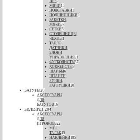
ИГР
2
МЯЧИ
15
ПОДСТАВКИ
1
ПОДШИПНИКИ
2
РАКЕТКИ,
МЯЧИ
37
СЕТКИ
5
СТОЛЕШНИЦЫ,
ЧЕХЛЫ
1
ТАБЛО,
ДАТЧИКИ,
БЛОКИ
УПРАВЛЕНИЯ
21
ФУТБОЛИСТЫ
37
ХОККЕИСТЫ
8
ШАЙБЫ
6
ШТАНГИ,
РУЧКИ,
ЗАГЛУШКИ
20
БАТУТЫ
20
АКСЕССУАРЫ
ДЛЯ
БАТУТОВ
16
БИЛЬЯРД
1 284
АКСЕССУАРЫ
ДЛЯ
ИГРОКОВ
322
МЕЛ,
ТАЛЬК
45
НАКЛЕЙКИ
185