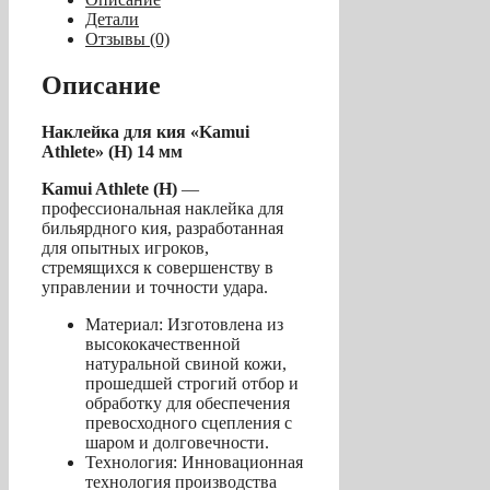
"Kamui
Детали
Athlete"
Отзывы (0)
(H)
14
Описание
мм
Наклейка для кия «Kamui
Athlete» (H) 14 мм
Kamui Athlete (H)
—
профессиональная наклейка для
бильярдного кия, разработанная
для опытных игроков,
стремящихся к совершенству в
управлении и точности удара.
Материал: Изготовлена из
высококачественной
натуральной свиной кожи,
прошедшей строгий отбор и
обработку для обеспечения
превосходного сцепления с
шаром и долговечности.
Технология: Инновационная
технология производства