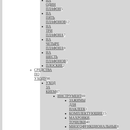
НА
ОДИН
ПЛАФОН
5
НА
ПЯТЬ
ПЛАФОНОВ
12
НА
ТРИ
ПЛАФОНА
7
НА
ЧЕТЫРЕ
ПЛАФОНА
9
НА
ШЕСТЬ
ПЛАФОНОВ
7
ПЛОСКИЕ
2
СРЕДСТВА
ПО
УХОДУ
98
УХОД
ЗА
КИЕМ
87
ИНСТРУМЕНТ
69
ЗАЖИМЫ
ДЛЯ
НАКЛЕЕК
1
КОМПЛЕКТУЮЩИЕ
15
МАХРОВКИ,
ТОЧИЛКИ
40
МНОГОФУНКЦИОНАЛЬНЫЕ
8