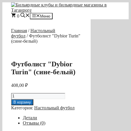
Перейти
к
содержимому
0
Меню
Главная
/
Настольный
футбол
/ Футболист "Dybior Turin"
(сине-белый)
Футболист "Dybior
Turin" (сине-белый)
408,00
₽
Количество
товара
В корзину
Футболист
Категория:
Настольный футбол
"Dybior
Turin"
Детали
(сине-
Отзывы (0)
белый)