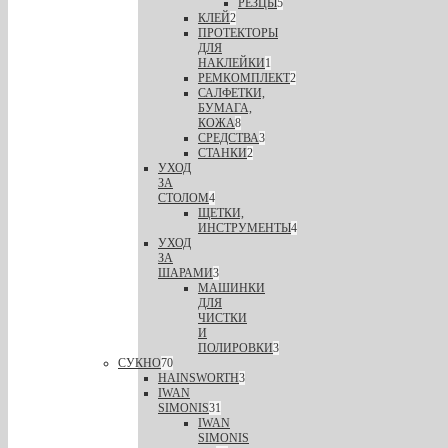
РЕЗЦЫ
5
КЛЕЙ
2
ПРОТЕКТОРЫ
ДЛЯ
НАКЛЕЙКИ
1
РЕМКОМПЛЕКТ
2
САЛФЕТКИ,
БУМАГА,
КОЖА
8
СРЕДСТВА
3
СТАНКИ
2
УХОД
ЗА
СТОЛОМ
4
ЩЕТКИ,
ИНСТРУМЕНТЫ
4
УХОД
ЗА
ШАРАМИ
3
МАШИНКИ
ДЛЯ
ЧИСТКИ
И
ПОЛИРОВКИ
3
СУКНО
70
HAINSWORTH
3
IWAN
SIMONIS
31
IWAN
SIMONIS