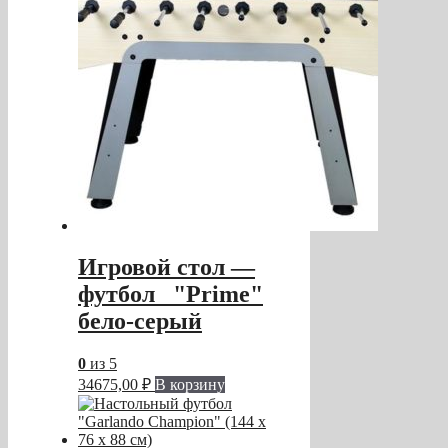
Игровой стол —
футбол "Prime"
бело-серый
0
из 5
34675,00
₽
В корзину