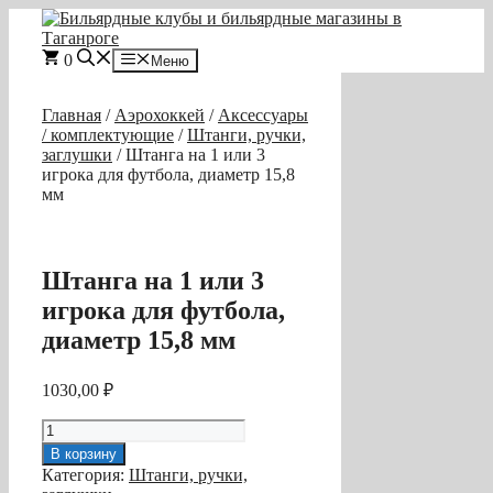
Перейти
к
содержимому
0
Меню
Главная
/
Аэрохоккей
/
Аксессуары
/ комплектующие
/
Штанги, ручки,
заглушки
/ Штанга на 1 или 3
игрока для футбола, диаметр 15,8
мм
Штанга на 1 или 3
игрока для футбола,
диаметр 15,8 мм
1030,00
₽
Количество
товара
В корзину
Штанга
Категория:
Штанги, ручки,
на