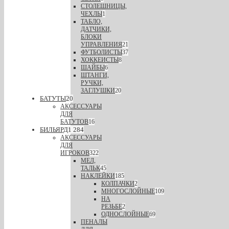
СТОЛЕШНИЦЫ,
ЧЕХЛЫ
1
ТАБЛО,
ДАТЧИКИ,
БЛОКИ
УПРАВЛЕНИЯ
21
ФУТБОЛИСТЫ
37
ХОККЕИСТЫ
8
ШАЙБЫ
6
ШТАНГИ,
РУЧКИ,
ЗАГЛУШКИ
20
БАТУТЫ
20
АКСЕССУАРЫ
ДЛЯ
БАТУТОВ
16
БИЛЬЯРД
1 284
АКСЕССУАРЫ
ДЛЯ
ИГРОКОВ
322
МЕЛ,
ТАЛЬК
45
НАКЛЕЙКИ
185
КОЛПАЧКИ
2
МНОГОСЛОЙНЫЕ
109
НА
РЕЗЬБЕ
2
ОДНОСЛОЙНЫЕ
69
ПЕНАЛЫ