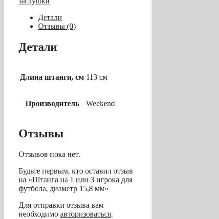
заглушки
1
или
Детали
3
Отзывы (0)
игрока
для
Детали
футбола,
диаметр
15,8
мм
Длина штанги, см
113 см
Производитель
Weekend
Отзывы
Отзывов пока нет.
Будьте первым, кто оставил отзыв
на «Штанга на 1 или 3 игрока для
футбола, диаметр 15,8 мм»
Для отправки отзыва вам
необходимо
авторизоваться
.