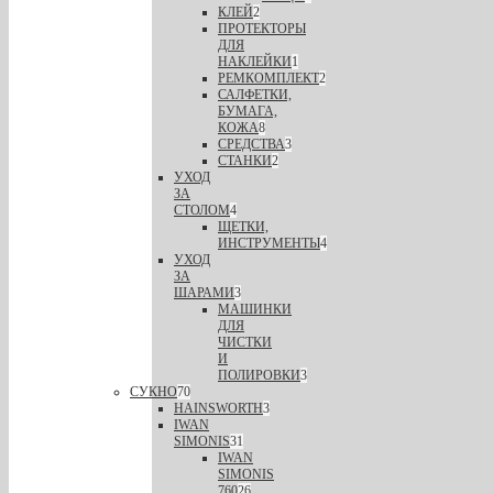
КЛЕЙ
2
ПРОТЕКТОРЫ
ДЛЯ
НАКЛЕЙКИ
1
РЕМКОМПЛЕКТ
2
САЛФЕТКИ,
БУМАГА,
КОЖА
8
СРЕДСТВА
3
СТАНКИ
2
УХОД
ЗА
СТОЛОМ
4
ЩЕТКИ,
ИНСТРУМЕНТЫ
4
УХОД
ЗА
ШАРАМИ
3
МАШИНКИ
ДЛЯ
ЧИСТКИ
И
ПОЛИРОВКИ
3
СУКНО
70
HAINSWORTH
3
IWAN
SIMONIS
31
IWAN
SIMONIS
760
26