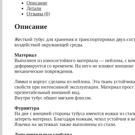
пирамида
Описание
«WINNER
Детали
I»
Отзывы (0)
1/1
85
Описание
см
(черный)
Жесткий тубус для хранения и транспортировки двух-сос
воздействий окружающей среды.
Материал
Выполнен из износостойкого материала — нейлона, с ком
деформируется со временем. На него не влияют внешние 
механические повреждения.
Лямки и корпус сделаны из нейлона. Эта ткань устойчива
свойств при интенсивной эксплуатации. Материал прост 
презентабельный внешний вид.
Внутри тубус обшит мягким флисом.
Фурнитура
На дне с внешней стороны тубуса имеются ножки из стали
затереть материал. Благодаря ножкам, чехол устойчив в 
Язычки на застежках также выполнены из стали.
Дополнительные удобства