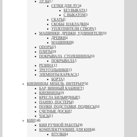
ЛУЗЫ
17
СЕТКИ ДЛЯ ЛУЗ
4
БЕЗ ВЫКАТА
1
С ВЫКАТОМ
3
СКАТЫ
1
СКОБЫ, НАКЛАДКИ
4
УПЛОТНИТЕЛИ СТВОРА
3
МАШИНКИ, ДРЕВКИ, УДЛИНИТЕЛИ
10
ДРЕВКИ
4
МАШИНКИ
6
ОПОРЫ
21
ПЛИТЫ
19
ПОКРЫВАЛА, СТОЛЕШНИЦЫ
10
ПОКРЫВАЛА
5
РЕЗИНА
12
ТРЕУГОЛЬНИКИ
23
ЭЛЕМЕНТЫ КАРКАСА
1
БОРТА
1
КИЕВНИЦЫ, МЕБЕЛЬ, ИНТЕРЬЕР
50
БАР, ВИННЫЙ КАБИНЕТ
1
КИЕВНИЦЫ
19
КРЕСЛА БИЛЬЯРДНЫЕ
5
ПАННО, ПОСТЕРЫ
1
ПОЛКИ, ПОДСТАВКИ, ПОДВЕСЫ
10
СЧЕТНЫЕ ДОСКИ
2
ЧАСЫ
11
КИИ
146
КИИ РУЧНОЙ РАБОТЫ
30
КОМПЛЕКТУЮЩИЕ ДЛЯ КИЯ
46
ВТУЛКИ
4