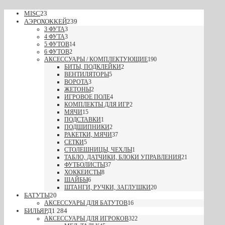
MISC
23
АЭРОХОККЕЙ
239
3 ФУТА
3
4 ФУТА
3
5 ФУТОВ
14
6 ФУТОВ
2
АКСЕССУАРЫ / КОМПЛЕКТУЮЩИЕ
190
БИТЫ, ПОДКЛЕЙКИ
2
ВЕНТИЛЯТОРЫ
5
ВОРОТА
3
ЖЕТОНЫ
2
ИГРОВОЕ ПОЛЕ
4
КОМПЛЕКТЫ ДЛЯ ИГР
2
МЯЧИ
15
ПОДСТАВКИ
1
ПОДШИПНИКИ
2
РАКЕТКИ, МЯЧИ
37
СЕТКИ
5
СТОЛЕШНИЦЫ, ЧЕХЛЫ
1
ТАБЛО, ДАТЧИКИ, БЛОКИ УПРАВЛЕНИЯ
21
ФУТБОЛИСТЫ
37
ХОККЕИСТЫ
8
ШАЙБЫ
6
ШТАНГИ, РУЧКИ, ЗАГЛУШКИ
20
БАТУТЫ
20
АКСЕССУАРЫ ДЛЯ БАТУТОВ
16
БИЛЬЯРД
1 284
АКСЕССУАРЫ ДЛЯ ИГРОКОВ
322