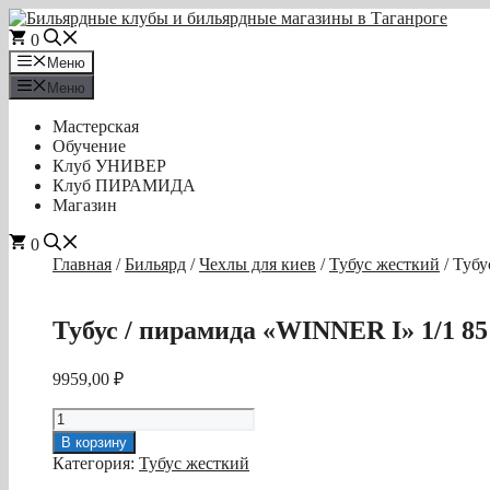
Перейти
к
0
содержимому
Меню
Меню
Мастерская
Обучение
Клуб УНИВЕР
Клуб ПИРАМИДА
Магазин
0
Главная
/
Бильярд
/
Чехлы для киев
/
Тубус жесткий
/ Тубу
Тубус / пирамида «WINNER I» 1/1 85
9959,00
₽
Количество
товара
В корзину
Тубус
Категория:
Тубус жесткий
/