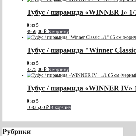
Тубус / пирамида «WINNER I» 1/
0
из 5
9959,00
₽
В корзину
Тубус / пирамида "Winner Classi
0
из 5
3375,00
₽
В корзину
Тубус / пирамида «WINNER IV» 1
0
из 5
10835,00
₽
В корзину
Рубрики