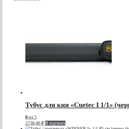
Тубус для кия «Cuetec I 1/1» (чер
0
из 5
2738,00
₽
В корзину