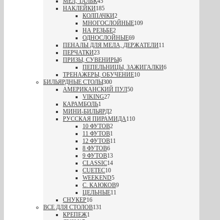
МЕЛ, ТАЛЬК
45
НАКЛЕЙКИ
185
КОЛПАЧКИ
2
МНОГОСЛОЙНЫЕ
109
НА РЕЗЬБЕ
2
ОДНОСЛОЙНЫЕ
69
ПЕНАЛЫ ДЛЯ МЕЛА, ДЕРЖАТЕЛИ
11
ПЕРЧАТКИ
23
ПРИЗЫ, СУВЕНИРЫ
6
ПЕПЕЛЬНИЦЫ, ЗАЖИГАЛКИ
6
ТРЕНАЖЕРЫ, ОБУЧЕНИЕ
10
БИЛЬЯРДНЫЕ СТОЛЫ
300
АМЕРИКАНСКИЙ ПУЛ
50
VIKING
27
КАРАМБОЛЬ
1
МИНИ-БИЛЬЯРД
2
РУССКАЯ ПИРАМИДА
110
10 ФУТОВ
2
11 ФУТОВ
1
12 ФУТОВ
11
8 ФУТОВ
6
9 ФУТОВ
13
CLASSIC
14
CUETEC
10
WEEKEND
5
С. КАЮКОВ
9
ЦЕЛЬНЫЕ
11
СНУКЕР
16
ВСЕ ДЛЯ СТОЛОВ
131
КРЕПЕЖ
1