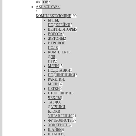
ФУТОВ
2
АКСЕССУАРЫ
/
КОМПЛЕКТУЮЩИЕ
190
БИТЫ,
ПОДКЛЕЙКИ
2
ВЕНТИЛЯТОРЫ
5
ВОРОТА
3
ЖЕТОНЫ
2
ИГРОВОЕ
ПОЛЕ
4
КОМПЛЕКТЫ
ДЛЯ
ИГР
2
МЯЧИ
15
ПОДСТАВКИ
1
ПОДШИПНИКИ
2
РАКЕТКИ,
МЯЧИ
37
СЕТКИ
5
СТОЛЕШНИЦЫ,
ЧЕХЛЫ
1
ТАБЛО,
ДАТЧИКИ,
БЛОКИ
УПРАВЛЕНИЯ
21
ФУТБОЛИСТЫ
37
ХОККЕИСТЫ
8
ШАЙБЫ
6
ШТАНГИ,