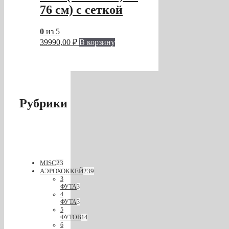
76 см) с сеткой
0
из 5
39990,00
₽
В корзину
Рубрики
MISC
23
АЭРОХОККЕЙ
239
3
ФУТА
3
4
ФУТА
3
5
ФУТОВ
14
6