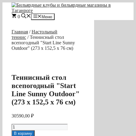
Перейти
к
содержимому
0
Меню
Главная
/
Настольный
теннис
/ Теннисный стол
всепогодный "Start Line Sunny
Outdoor" (273 х 152,5 х 76 см)
Теннисный стол
всепогодный "Start
Line Sunny Outdoor"
(273 х 152,5 х 76 см)
30590,00
₽
Количество
товара
В корзину