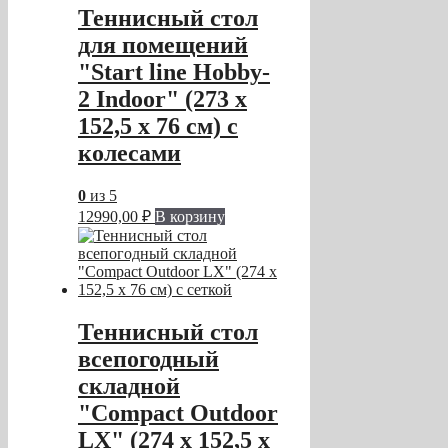
Теннисный стол
для помещений
"Start line Hobby-
2 Indoor" (273 х
152,5 х 76 см) с
колесами
0
из 5
12990,00
₽
В корзину
Теннисный стол
всепогодный
складной
"Compact Outdoor
LX" (274 х 152,5 х