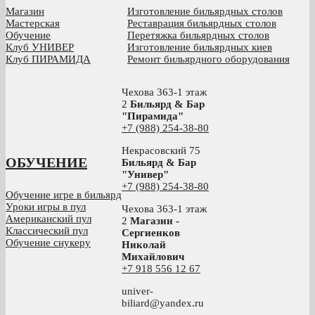
Магазин
Изготовление бильярдных столов
Мастерская
Реставрация бильярдных столов
Обучение
Перетяжка бильярдных столов
Клуб УНИВЕР
Изготовление бильярдных киев
Клуб ПИРАМИДА
Ремонт бильярдного оборудования
Чехова 363-1 этаж
2
Бильярд & Бар
"Пирамида"
+7 (988) 254-38-80
Некрасовский 75
ОБУЧЕНИЕ
Бильярд & Бар
"Универ"
+7 (988) 254-38-80
Обучение игре в бильярд
Уроки игры в пул
Чехова 363-1 этаж
Американский пул
2
Магазин -
Классический пул
Сергиенков
Обучение снукеру
Николай
Михайлович
+
7 918 556 12 67
univer-
biliard@yandex.ru