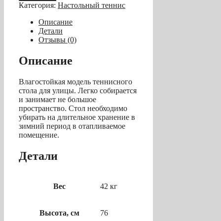
Теннисный
Категория:
Настольный теннис
стол
всепогодный
Описание
"Start
Детали
Line
Отзывы (0)
Sunny
Outdoor"
Описание
(273
х
Влагостойкая модель теннисного
152,5
стола для улицы. Легко собирается
х
и занимает не большое
76
пространство. Стол необходимо
см)
убирать на длительное хранение в
зимний период в отапливаемое
помещение.
Детали
Вес
42 кг
Высота, см
76