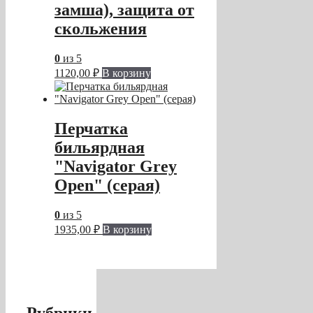
замша), защита от
скольжения
0
из 5
1120,00
₽
В корзину
Перчатка
бильярдная
"Navigator Grey
Open" (серая)
0
из 5
1935,00
₽
В корзину
Рубрики