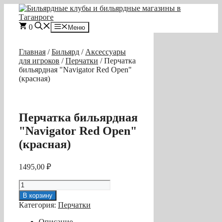
Перейти
к
содержимому
0
Меню
Главная
/
Бильярд
/
Аксессуары
для игроков
/
Перчатки
/ Перчатка
бильярдная "Navigator Red Open"
(красная)
Перчатка бильярдная
"Navigator Red Open"
(красная)
1495,00
₽
Количество
товара
В корзину
Перчатка
Категория:
Перчатки
бильярдная
"Navigator
Описание