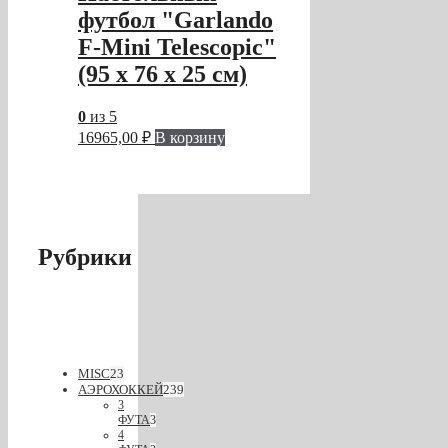
футбол "Garlando
F-Mini Telescopic"
(95 x 76 x 25 см)
0
из 5
16965,00
₽
В корзину
Рубрики
MISC
23
АЭРОХОККЕЙ
239
3
ФУТА
3
4