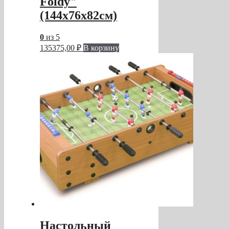
Foldy"
(144x76x82см)
0
из 5
135375,00
₽
В корзину
Настольный