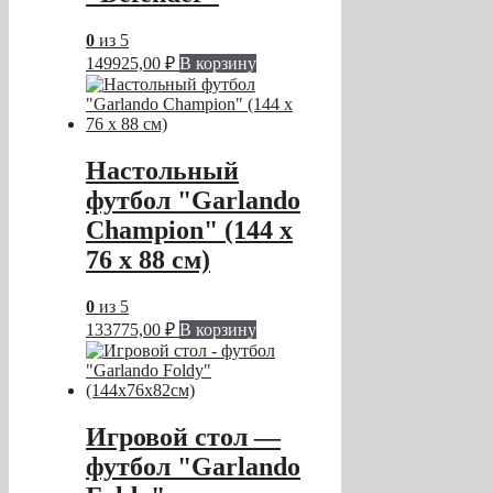
0
из 5
149925,00
₽
В корзину
Настольный
футбол "Garlando
Champion" (144 x
76 x 88 см)
0
из 5
133775,00
₽
В корзину
Игровой стол —
футбол "Garlando