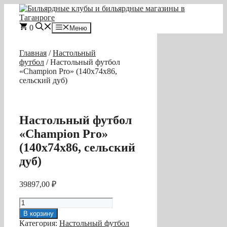
Перейти
к
содержимому
0
Меню
Главная
/
Настольный
футбол
/ Настольный футбол
«Champion Pro» (140х74х86,
сельский дуб)
Настольный футбол
«Champion Pro»
(140х74х86, сельский
дуб)
39897,00
₽
Количество
товара
В корзину
Настольный
Категория:
Настольный футбол