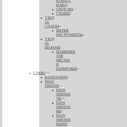
БУМАГА,
КОЖА
8
СРЕДСТВА
3
СТАНКИ
2
УХОД
ЗА
СТОЛОМ
4
ЩЕТКИ,
ИНСТРУМЕНТЫ
4
УХОД
ЗА
ШАРАМИ
3
МАШИНКИ
ДЛЯ
ЧИСТКИ
И
ПОЛИРОВКИ
3
СУКНО
70
HAINSWORTH
3
IWAN
SIMONIS
31
IWAN
SIMONIS
760
26
IWAN
SIMONIS
860
2
IWAN
SIMONIS
920/930