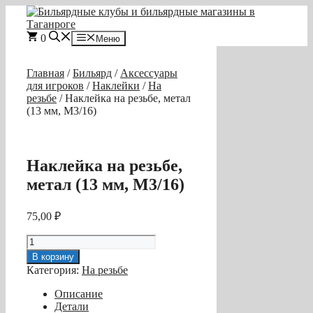
Перейти
к
содержимому
0
Меню
Главная
/
Бильярд
/
Аксессуары
для игроков
/
Наклейки
/
На
резьбе
/ Наклейка на резьбе, метал
(13 мм, M3/16)
Наклейка на резьбе,
метал (13 мм, M3/16)
75,00
₽
Количество
товара
В корзину
Наклейка
Категория:
На резьбе
на
резьбе,
Описание
метал
Детали