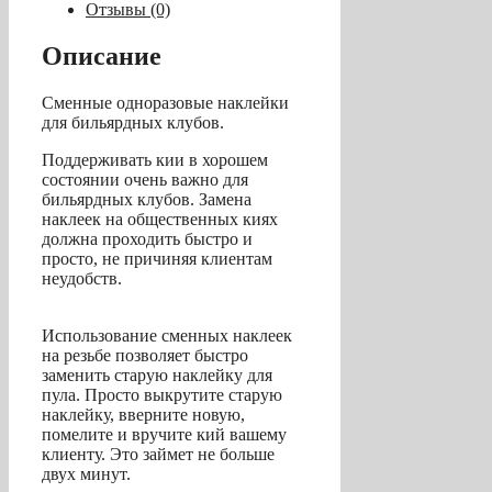
(13
Отзывы (0)
мм,
M3/16)
Описание
Сменные одноразовые наклейки
для бильярдных клубов.
Поддерживать кии в хорошем
состоянии очень важно для
бильярдных клубов. Замена
наклеек на общественных киях
должна проходить быстро и
просто, не причиняя клиентам
неудобств.
Использование сменных наклеек
на резьбе позволяет быстро
заменить старую наклейку для
пула. Просто выкрутите старую
наклейку, вверните новую,
помелите и вручите кий вашему
клиенту. Это займет не больше
двух минут.