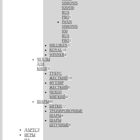
SIMONIS
920/930
RUS
PRO
1
IWAN
SIMONIS
950
RUS
PRO
1
MILLIKEN
3
ROYAL
18
WINNER
4
ЧЕХЛЫ
ДЛЯ
КИЕВ
31
ТУБУС
ЖЕСТКИЙ
19
ФУТЛЯР
ЖЕСТКИЙ
8
ЧЕХОЛ
МЯГКИЙ
4
ШАРЫ
49
БИТКИ
22
ТРЕНИРОВОЧНЫЕ
ШАРЫ
4
ШАРЫ
ШТУЧНЫЕ
8
ДАРТС
2
ИГРЫ
НА