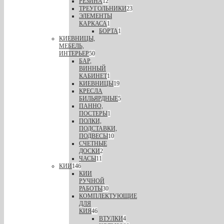
РЕЗИНА
12
ТРЕУГОЛЬНИКИ
23
ЭЛЕМЕНТЫ
КАРКАСА
1
БОРТА
1
КИЕВНИЦЫ,
МЕБЕЛЬ,
ИНТЕРЬЕР
50
БАР,
ВИННЫЙ
КАБИНЕТ
1
КИЕВНИЦЫ
19
КРЕСЛА
БИЛЬЯРДНЫЕ
5
ПАННО,
ПОСТЕРЫ
1
ПОЛКИ,
ПОДСТАВКИ,
ПОДВЕСЫ
10
СЧЕТНЫЕ
ДОСКИ
2
ЧАСЫ
11
КИИ
146
КИИ
РУЧНОЙ
РАБОТЫ
30
КОМПЛЕКТУЮЩИЕ
ДЛЯ
КИЯ
46
ВТУЛКИ
4