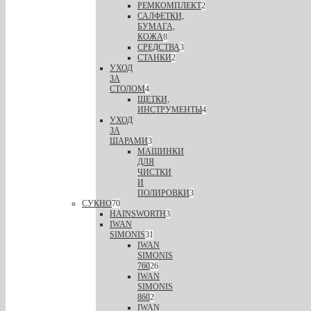
РЕМКОМПЛЕКТ
2
САЛФЕТКИ,
БУМАГА,
КОЖА
8
СРЕДСТВА
3
СТАНКИ
2
УХОД
ЗА
СТОЛОМ
4
ЩЕТКИ,
ИНСТРУМЕНТЫ
4
УХОД
ЗА
ШАРАМИ
3
МАШИНКИ
ДЛЯ
ЧИСТКИ
И
ПОЛИРОВКИ
3
СУКНО
70
HAINSWORTH
3
IWAN
SIMONIS
31
IWAN
SIMONIS
760
26
IWAN
SIMONIS
860
2
IWAN