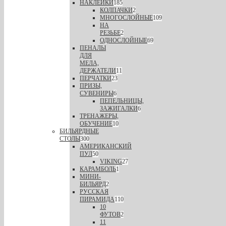
НАКЛЕЙКИ
185
КОЛПАЧКИ
2
МНОГОСЛОЙНЫЕ
109
НА
РЕЗЬБЕ
2
ОДНОСЛОЙНЫЕ
69
ПЕНАЛЫ
ДЛЯ
МЕЛА,
ДЕРЖАТЕЛИ
11
ПЕРЧАТКИ
23
ПРИЗЫ,
СУВЕНИРЫ
6
ПЕПЕЛЬНИЦЫ,
ЗАЖИГАЛКИ
6
ТРЕНАЖЕРЫ,
ОБУЧЕНИЕ
10
БИЛЬЯРДНЫЕ
СТОЛЫ
300
АМЕРИКАНСКИЙ
ПУЛ
50
VIKING
27
КАРАМБОЛЬ
1
МИНИ-
БИЛЬЯРД
2
РУССКАЯ
ПИРАМИДА
110
10
ФУТОВ
2
11