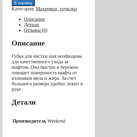
товара
В корзину
Губка
Категория:
Махровки, точилки
для
чистки
Описание
и
Детали
полировки
Отзывы (0)
кия
"Smoother
Описание
&
Burnisher"
Губка для чистки кия необходима
для качественного ухода за
шафтом. Она быстро и бережно
очищает поверхность шафта от
излишков мела и жира. За счет
большого размера удобно лежит в
руке.
Детали
Производитель
Weekend