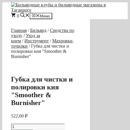
Перейти
к
содержимому
0
Меню
Главная
/
Бильярд
/
Средства по
уходу
/
Уход за
кием
/
Инструмент
/
Махровки,
точилки
/ Губка для чистки и
полировки кия "Smoother &
Burnisher"
Губка для чистки и
полировки кия
"Smoother &
Burnisher"
522,00
₽
Количество