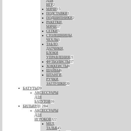
ДЛЯ
ИГР
2
МЯЧИ
15
ПОДСТАВКИ
1
ПОДШИПНИКИ
2
РАКЕТКИ,
МЯЧИ
37
СЕТКИ
5
СТОЛЕШНИЦЫ,
ЧЕХЛЫ
1
ТАБЛО,
ДАТЧИКИ,
БЛОКИ
УПРАВЛЕНИЯ
21
ФУТБОЛИСТЫ
37
ХОККЕИСТЫ
8
ШАЙБЫ
6
ШТАНГИ,
РУЧКИ,
ЗАГЛУШКИ
20
БАТУТЫ
20
АКСЕССУАРЫ
ДЛЯ
БАТУТОВ
16
БИЛЬЯРД
1 284
АКСЕССУАРЫ
ДЛЯ
ИГРОКОВ
322
МЕЛ,
ТАЛЬК
45