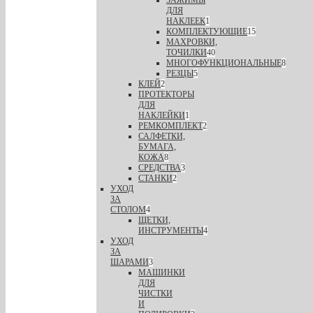
ЗАЖИМЫ
ДЛЯ
НАКЛЕЕК
1
КОМПЛЕКТУЮЩИЕ
15
МАХРОВКИ,
ТОЧИЛКИ
40
МНОГОФУНКЦИОНАЛЬНЫЕ
8
РЕЗЦЫ
5
КЛЕЙ
2
ПРОТЕКТОРЫ
ДЛЯ
НАКЛЕЙКИ
1
РЕМКОМПЛЕКТ
2
САЛФЕТКИ,
БУМАГА,
КОЖА
8
СРЕДСТВА
3
СТАНКИ
2
УХОД
ЗА
СТОЛОМ
4
ЩЕТКИ,
ИНСТРУМЕНТЫ
4
УХОД
ЗА
ШАРАМИ
3
МАШИНКИ
ДЛЯ
ЧИСТКИ
И