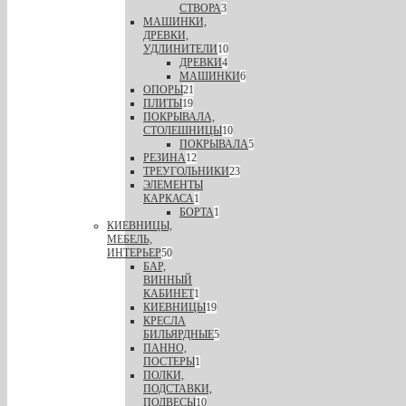
СТВОРА
3
МАШИНКИ,
ДРЕВКИ,
УДЛИНИТЕЛИ
10
ДРЕВКИ
4
МАШИНКИ
6
ОПОРЫ
21
ПЛИТЫ
19
ПОКРЫВАЛА,
СТОЛЕШНИЦЫ
10
ПОКРЫВАЛА
5
РЕЗИНА
12
ТРЕУГОЛЬНИКИ
23
ЭЛЕМЕНТЫ
КАРКАСА
1
БОРТА
1
КИЕВНИЦЫ,
МЕБЕЛЬ,
ИНТЕРЬЕР
50
БАР,
ВИННЫЙ
КАБИНЕТ
1
КИЕВНИЦЫ
19
КРЕСЛА
БИЛЬЯРДНЫЕ
5
ПАННО,
ПОСТЕРЫ
1
ПОЛКИ,
ПОДСТАВКИ,
ПОДВЕСЫ
10