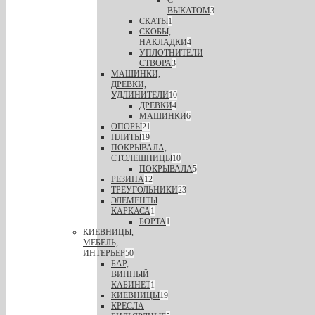
ВЫКАТОМ
3
СКАТЫ
1
СКОБЫ,
НАКЛАДКИ
4
УПЛОТНИТЕЛИ
СТВОРА
3
МАШИНКИ,
ДРЕВКИ,
УДЛИНИТЕЛИ
10
ДРЕВКИ
4
МАШИНКИ
6
ОПОРЫ
21
ПЛИТЫ
19
ПОКРЫВАЛА,
СТОЛЕШНИЦЫ
10
ПОКРЫВАЛА
5
РЕЗИНА
12
ТРЕУГОЛЬНИКИ
23
ЭЛЕМЕНТЫ
КАРКАСА
1
БОРТА
1
КИЕВНИЦЫ,
МЕБЕЛЬ,
ИНТЕРЬЕР
50
БАР,
ВИННЫЙ
КАБИНЕТ
1
КИЕВНИЦЫ
19
КРЕСЛА