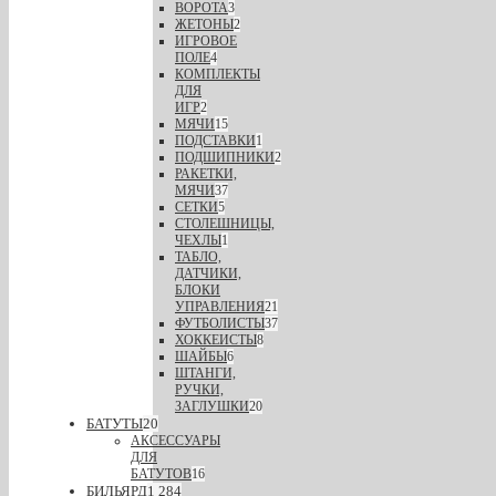
ВОРОТА
3
ЖЕТОНЫ
2
ИГРОВОЕ
ПОЛЕ
4
КОМПЛЕКТЫ
ДЛЯ
ИГР
2
МЯЧИ
15
ПОДСТАВКИ
1
ПОДШИПНИКИ
2
РАКЕТКИ,
МЯЧИ
37
СЕТКИ
5
СТОЛЕШНИЦЫ,
ЧЕХЛЫ
1
ТАБЛО,
ДАТЧИКИ,
БЛОКИ
УПРАВЛЕНИЯ
21
ФУТБОЛИСТЫ
37
ХОККЕИСТЫ
8
ШАЙБЫ
6
ШТАНГИ,
РУЧКИ,
ЗАГЛУШКИ
20
БАТУТЫ
20
АКСЕССУАРЫ
ДЛЯ
БАТУТОВ
16
БИЛЬЯРД
1 284