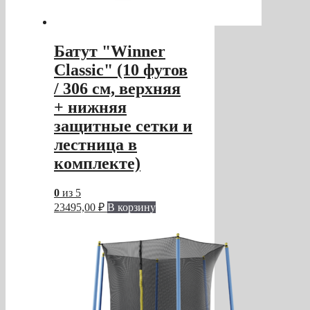
Батут "Winner
Classic" (10 футов
/ 306 см, верхняя
+ нижняя
защитные сетки и
лестница в
комплекте)
0
из 5
23495,00
₽
В корзину