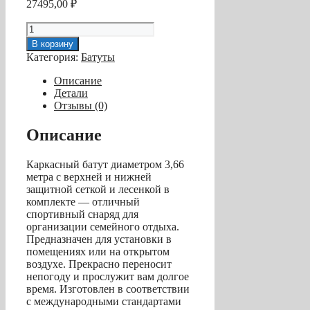
27495,00
₽
Количество
товара
В корзину
Батут
Категория:
Батуты
"Winner
Classic"
Описание
(12
Детали
футов
Отзывы (0)
/
366
Описание
см,
верхняя
Каркасный батут диаметром 3,66
+
метра с верхней и нижней
нижняя
защитной сеткой и лесенкой в
защитные
комплекте — отличный
сетки
спортивный снаряд для
и
организации семейного отдыха.
лестница
Предназначен для установки в
в
помещениях или на открытом
комплекте)
воздухе. Прекрасно переносит
непогоду и прослужит вам долгое
время. Изготовлен в соответствии
с международными стандартами