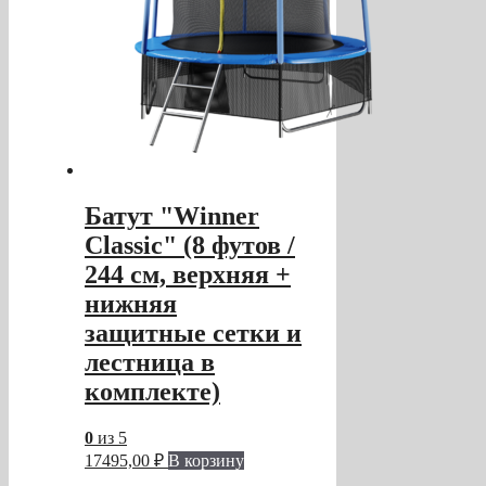
Батут "Winner
Classic" (8 футов /
244 см, верхняя +
нижняя
защитные сетки и
лестница в
комплекте)
0
из 5
17495,00
₽
В корзину