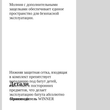
Молния с дополнительными
защелками обеспечивает единое
пространство для безопасной
эксплуатации.
Нижняя защитная сетка, входящая
в комплект препятствует
попаданию под батут детей,
Детали
животных и посторонних
предметов, что делает
эксплуатацию батута абсолютно
Производитель
WINNER
безопасной.