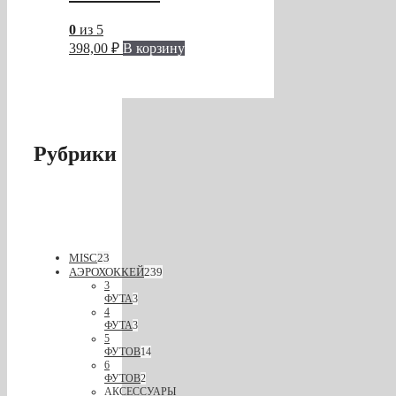
0
из 5
398,00
₽
В корзину
Рубрики
MISC
23
АЭРОХОККЕЙ
239
3
ФУТА
3
4
ФУТА
3
5
ФУТОВ
14
6
ФУТОВ
2
АКСЕССУАРЫ