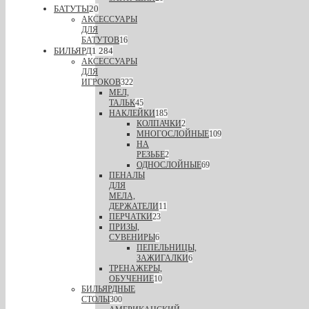
БАТУТЫ
20
АКСЕССУАРЫ
ДЛЯ
БАТУТОВ
16
БИЛЬЯРД
1 284
АКСЕССУАРЫ
ДЛЯ
ИГРОКОВ
322
МЕЛ,
ТАЛЬК
45
НАКЛЕЙКИ
185
КОЛПАЧКИ
2
МНОГОСЛОЙНЫЕ
109
НА
РЕЗЬБЕ
2
ОДНОСЛОЙНЫЕ
69
ПЕНАЛЫ
ДЛЯ
МЕЛА,
ДЕРЖАТЕЛИ
11
ПЕРЧАТКИ
23
ПРИЗЫ,
СУВЕНИРЫ
6
ПЕПЕЛЬНИЦЫ,
ЗАЖИГАЛКИ
6
ТРЕНАЖЕРЫ,
ОБУЧЕНИЕ
10
БИЛЬЯРДНЫЕ
СТОЛЫ
300