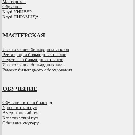
Мастерская
Обучение
Клуб УНИВЕР
Клуб ПИРАМИДА
МАСТЕРСКАЯ
Изготовление бильярдных столов
Реставрация бильярдных столов
Перетяжка бильярдных столов
Изготовление бильярдных киев
Ремонт бильярдного оборудования
ОБУЧЕНИЕ
Обучение игре в бильярд
Уроки игры в пул
Американский пул
Классический пул
Обучение снукеру