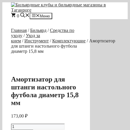
Перейти
к
содержимому
0
Меню
Главная
/
Бильярд
/
Средства по
уходу
/
Уход за
кием
/
Инструмент
/
Комплектующие
/ Амортизатор
для штанги настольного футбола
диаметр 15,8 мм
Амортизатор для
штанги настольного
футбола диаметр 15,8
мм
173,00
₽
Количество