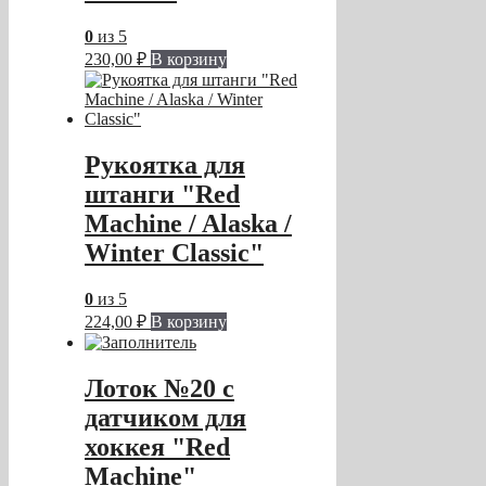
0
из 5
230,00
₽
В корзину
Рукоятка для
штанги "Red
Machine / Alaska /
Winter Classic"
0
из 5
224,00
₽
В корзину
Лоток №20 с
датчиком для
хоккея "Red
Machine"