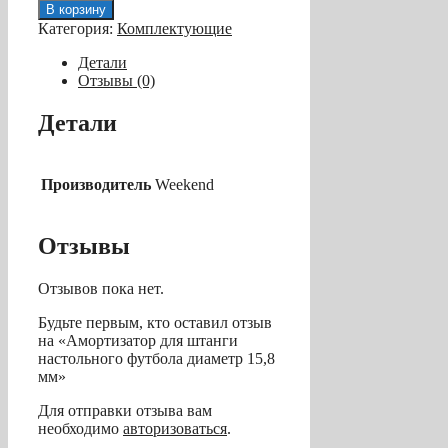
товара
В корзину
Амортизатор
Категория:
Комплектующие
для
штанги
Детали
настольного
Отзывы (0)
футбола
диаметр
Детали
15,8
мм
Производитель
Weekend
Отзывы
Отзывов пока нет.
Будьте первым, кто оставил отзыв
на «Амортизатор для штанги
настольного футбола диаметр 15,8
мм»
Для отправки отзыва вам
необходимо
авторизоваться
.