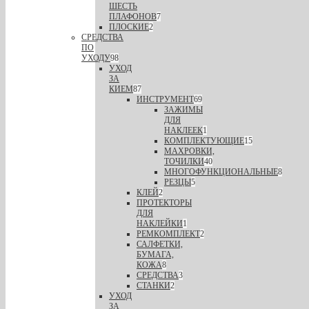
ШЕСТЬ
ПЛАФОНОВ
7
ПЛОСКИЕ
2
СРЕДСТВА
ПО
УХОДУ
98
УХОД
ЗА
КИЕМ
87
ИНСТРУМЕНТ
69
ЗАЖИМЫ
ДЛЯ
НАКЛЕЕК
1
КОМПЛЕКТУЮЩИЕ
15
МАХРОВКИ,
ТОЧИЛКИ
40
МНОГОФУНКЦИОНАЛЬНЫЕ
8
РЕЗЦЫ
5
КЛЕЙ
2
ПРОТЕКТОРЫ
ДЛЯ
НАКЛЕЙКИ
1
РЕМКОМПЛЕКТ
2
САЛФЕТКИ,
БУМАГА,
КОЖА
8
СРЕДСТВА
3
СТАНКИ
2
УХОД
ЗА