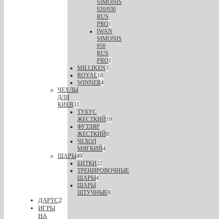
SIMONIS
920/930
RUS
PRO
1
IWAN
SIMONIS
950
RUS
PRO
1
MILLIKEN
3
ROYAL
18
WINNER
4
ЧЕХЛЫ
ДЛЯ
КИЕВ
31
ТУБУС
ЖЕСТКИЙ
19
ФУТЛЯР
ЖЕСТКИЙ
8
ЧЕХОЛ
МЯГКИЙ
4
ШАРЫ
49
БИТКИ
22
ТРЕНИРОВОЧНЫЕ
ШАРЫ
4
ШАРЫ
ШТУЧНЫЕ
8
ДАРТС
2
ИГРЫ
НА