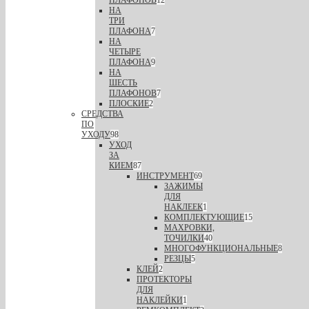
ПЛАФОНОВ
12
НА
ТРИ
ПЛАФОНА
7
НА
ЧЕТЫРЕ
ПЛАФОНА
9
НА
ШЕСТЬ
ПЛАФОНОВ
7
ПЛОСКИЕ
2
СРЕДСТВА
ПО
УХОДУ
98
УХОД
ЗА
КИЕМ
87
ИНСТРУМЕНТ
69
ЗАЖИМЫ
ДЛЯ
НАКЛЕЕК
1
КОМПЛЕКТУЮЩИЕ
15
МАХРОВКИ,
ТОЧИЛКИ
40
МНОГОФУНКЦИОНАЛЬНЫЕ
8
РЕЗЦЫ
5
КЛЕЙ
2
ПРОТЕКТОРЫ
ДЛЯ
НАКЛЕЙКИ
1