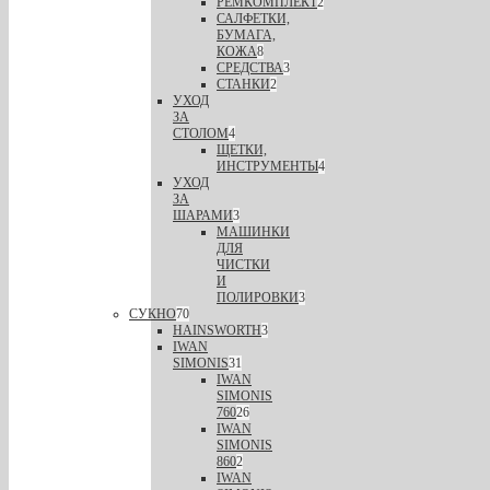
РЕМКОМПЛЕКТ
2
САЛФЕТКИ,
БУМАГА,
КОЖА
8
СРЕДСТВА
3
СТАНКИ
2
УХОД
ЗА
СТОЛОМ
4
ЩЕТКИ,
ИНСТРУМЕНТЫ
4
УХОД
ЗА
ШАРАМИ
3
МАШИНКИ
ДЛЯ
ЧИСТКИ
И
ПОЛИРОВКИ
3
СУКНО
70
HAINSWORTH
3
IWAN
SIMONIS
31
IWAN
SIMONIS
760
26
IWAN
SIMONIS
860
2
IWAN