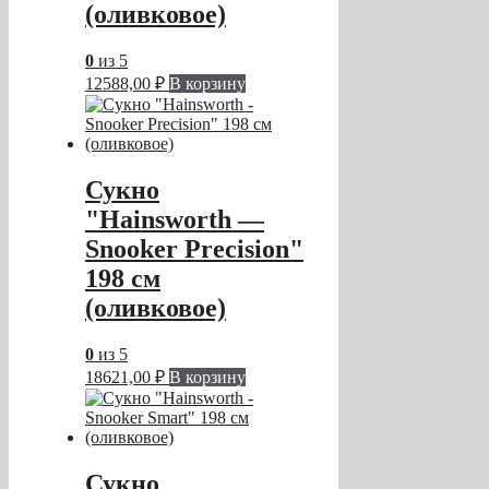
(оливковое)
0
из 5
12588,00
₽
В корзину
Сукно
"Hainsworth —
Snooker Precision"
198 см
(оливковое)
0
из 5
18621,00
₽
В корзину
Сукно