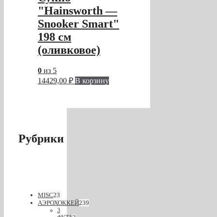
"Hainsworth —
Snooker Smart"
198 см
(оливковое)
0
из 5
14429,00
₽
В корзину
Рубрики
MISC
23
АЭРОХОККЕЙ
239
3